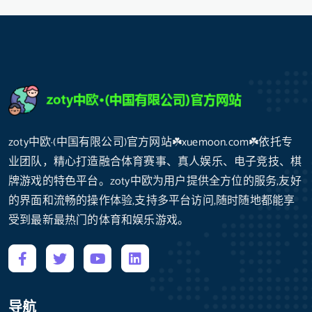
zoty中欧·(中国有限公司)官方网站☘️xuemoon.com☘️依托专
业团队，精心打造融合体育赛事、真人娱乐、电子竞技、棋
牌游戏的特色平台。zoty中欧为用户提供全方位的服务,友好
的界面和流畅的操作体验,支持多平台访问,随时随地都能享
受到最新最热门的体育和娱乐游戏。
导航