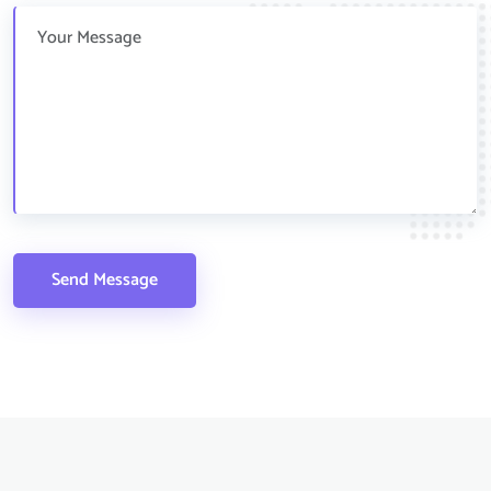
Send Message