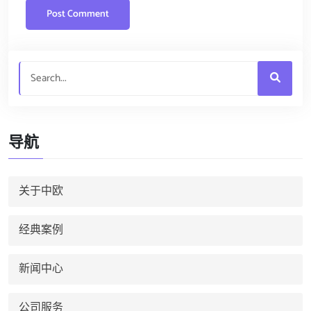
导航
关于中欧
经典案例
新闻中心
公司服务