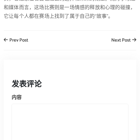
和媒体而言，这场比赛则是一场情感的释放和心理的碰撞，
它让每个人都在赛场上找到了属于自己的“故事”。
Prev Post
Next Post
发表评论
内容