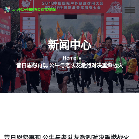
新闻中心
Home
昔日恩怨再现 公牛与老队友激烈对决重燃战火
昔日恩怨再现 公牛与老队友激烈对决重燃战火