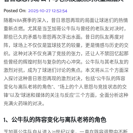
Posted On:
2025-10-27 12:52:54
随着NBA赛季的深入，昔日恩怨再现的局面让球迷们的热情
重新点燃。尤其是当芝加哥公牛队与曾经的老队友对决时，
那些已久的矛盾与恩怨再次浮出水面。昔日的队友再度对
阵，球场上不仅仅是篮球技艺的较量，更是情感与历史的交
织。这种对决不仅充满了竞技的张力，还让人不禁回忆起那
些曾经的辉煌时刻与复杂的内心冲突。公牛队与其老队友的
激烈对抗，成为了球迷们讨论的焦点。本文将从三个方面深
入探讨这种昔日恩怨再现的激烈对决，包括“公牛队的阵容
变化与离队老将的角色”、“场上的个人恩怨与竞技状态的交
锋”以及“球迷和媒体的关注与反应”三个方面，全面分析这种
充满火药味的对决。
1、公牛队的阵容变化与离队老将的角色
芝加哥公牛队自从进入21世纪以来，一直在阵容调整中不断