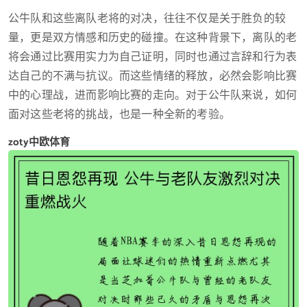
公牛队和这些离队老将的对决，往往不仅是关于胜负的较
量，更是双方情感和历史的碰撞。在这种背景下，离队的老
将会通过比赛用实力为自己证明，同时也通过言辞和行为表
达自己的不满与抗议。而这些情绪的释放，必然会影响比赛
中的心理战，进而影响比赛的走向。对于公牛队来说，如何
面对这些老将的挑战，也是一种全新的考验。
zoty中欧体育