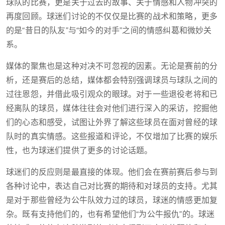
球队的比赛，更是关于过去的故事、关于情感和人物冲突的
再度回顾。球迷们讨论的不仅仅是比赛的战术和策略，更多
的是“昔日的队友”与“如今的对手”之间的情感纠葛和微妙关
系。
媒体的聚焦也是这种对决不可忽视的因素。无论是赛前的分
析，还是赛后的总结，媒体都会特别强调球员与球队之间的
过往恩怨，并借此吸引观众的眼球。对于一些退役老将和已
经离队的球员，媒体往往会对他们进行深入的采访，挖掘他
们的心态和感受，试图让外界了解这些球员在面对曾经的球
队时的真实情感。这些报道和评论，不仅增加了比赛的娱乐
性，也为球迷们提供了更多的讨论话题。
球迷们的反应则是最直接的体现。他们会在赛前赛后参与到
各种讨论中，表达自己对比赛的期待和对球员的支持。尤其
是对于那些曾经为公牛队效力过的球员，球迷的情感更加复
杂。既有支持他们的，也有希望他们“为公牛报仇”的。球迷