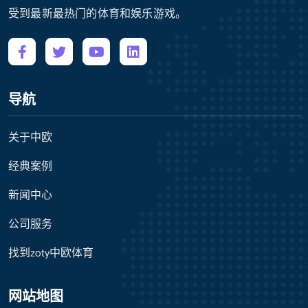
受到最新最热门的体育和娱乐游戏。
导航
关于中欧
经典案例
新闻中心
公司服务
找到zoty中欧体育
网站地图