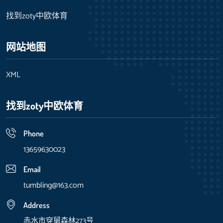
找到zoty中欧体育
网站地图
XML
找到zoty中欧体育
Phone
13659630023
Email
tumbling@163.com
Address
赤水市穿舅森林273号