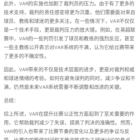
此外，VAR的实施也加剧了裁判员的压力。由于有了更多的
技术支持，裁判的责任感变得更为沉重，他们需要面对来自
球员、教练和球迷的更多关注。在一些情况下，VAR不仅仅
是一个技术手段，更是裁判压力的放大镜。例如，在英超联
赛中，VAR的一些判罚引发了球员和教练的强烈反应，甚至
一些主教练公开表示对VAR系统的不满，认为它给比赛带来
了更多的不确定性。
因此，VAR带来的不仅是技术层面的进步，更是对裁判权威
和球迷情绪的考验。如何在避免误判的同时，减少争议和不
满，仍然是未来VAR系统需要不断调整和改进的关键。
总结：
综上所述，VAR在提升比赛公正性方面起到了至关重要的作
用，它帮助裁判减少了失误，提高了判决的准确性。然而，
VAR的引入也带来了比赛节奏的变化以及更多的争议与反