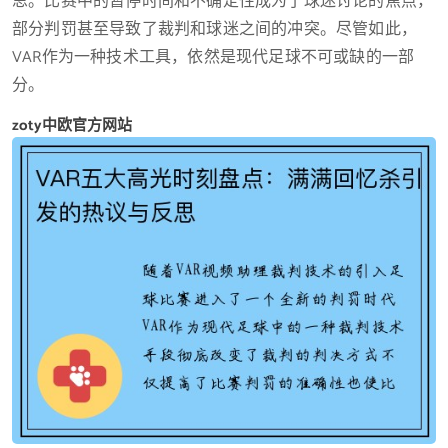
思。比赛中的暂停时间和不确定性成为了球迷讨论的焦点，
部分判罚甚至导致了裁判和球迷之间的冲突。尽管如此，
VAR作为一种技术工具，依然是现代足球不可或缺的一部
分。
zoty中欧官方网站