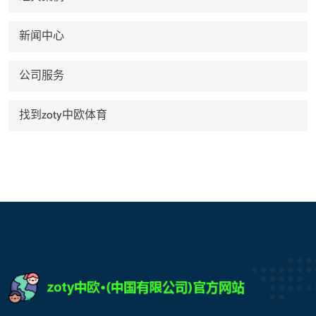
新闻中心
公司服务
找到zoty中欧体育