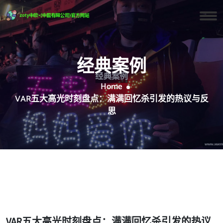
经典案例
Home
VAR五大高光时刻盘点：满满回忆杀引发的热议与反
思
VAR五大高光时刻盘点：满满回忆杀引发的热议