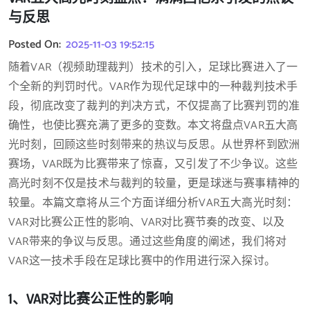
与反思
Posted On:
2025-11-03 19:52:15
随着VAR（视频助理裁判）技术的引入，足球比赛进入了一
个全新的判罚时代。VAR作为现代足球中的一种裁判技术手
段，彻底改变了裁判的判决方式，不仅提高了比赛判罚的准
确性，也使比赛充满了更多的变数。本文将盘点VAR五大高
光时刻，回顾这些时刻带来的热议与反思。从世界杯到欧洲
赛场，VAR既为比赛带来了惊喜，又引发了不少争议。这些
高光时刻不仅是技术与裁判的较量，更是球迷与赛事精神的
较量。本篇文章将从三个方面详细分析VAR五大高光时刻：
VAR对比赛公正性的影响、VAR对比赛节奏的改变、以及
VAR带来的争议与反思。通过这些角度的阐述，我们将对
VAR这一技术手段在足球比赛中的作用进行深入探讨。
1、VAR对比赛公正性的影响