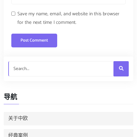
Save my name, email, and website in this browser
for the next time I comment.
导航
关于中欧
经典案例