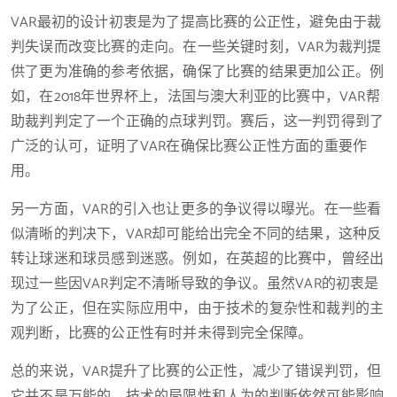
VAR最初的设计初衷是为了提高比赛的公正性，避免由于裁
判失误而改变比赛的走向。在一些关键时刻，VAR为裁判提
供了更为准确的参考依据，确保了比赛的结果更加公正。例
如，在2018年世界杯上，法国与澳大利亚的比赛中，VAR帮
助裁判判定了一个正确的点球判罚。赛后，这一判罚得到了
广泛的认可，证明了VAR在确保比赛公正性方面的重要作
用。
另一方面，VAR的引入也让更多的争议得以曝光。在一些看
似清晰的判决下，VAR却可能给出完全不同的结果，这种反
转让球迷和球员感到迷惑。例如，在英超的比赛中，曾经出
现过一些因VAR判定不清晰导致的争议。虽然VAR的初衷是
为了公正，但在实际应用中，由于技术的复杂性和裁判的主
观判断，比赛的公正性有时并未得到完全保障。
总的来说，VAR提升了比赛的公正性，减少了错误判罚，但
它并不是万能的，技术的局限性和人为的判断依然可能影响