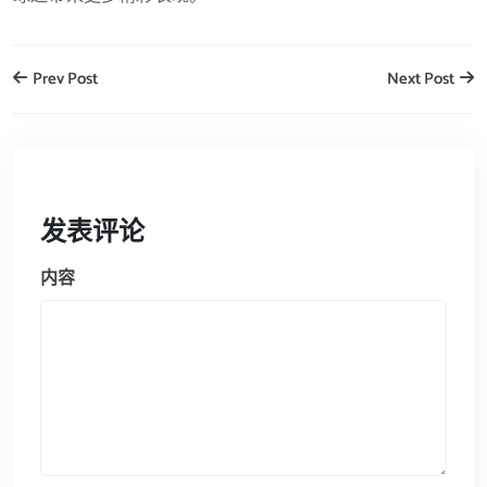
Prev Post
Next Post
发表评论
内容