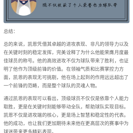
总结：
总的来说，凯恩凭借其卓越的进攻表现、非凡的领导力以及
在关键时刻的稳定发挥，完美诠释了为什么他能荣膺月度最
佳球员的称号。他的高效进攻不仅为球队带来了胜利，也证
明了他作为顶级前锋的价值。在领袖气质和比赛掌控力方
面，凯恩的表现无可挑剔，他在场上起到的作用远远超出了
一个前锋的范畴，而是整个球队的灵魂人物。
通过凯恩的表现可以看出，顶级球员不仅仅是依靠个人能力
取胜，更是在关键时刻能够带动全队，帮助球队实现目标。
凯恩不仅是进攻端的核心，更是场上智慧和稳定性的代表。
他的成功，也让我们更加期待未来他在更高层次的赛事中为
球迷带来更多精彩表现。