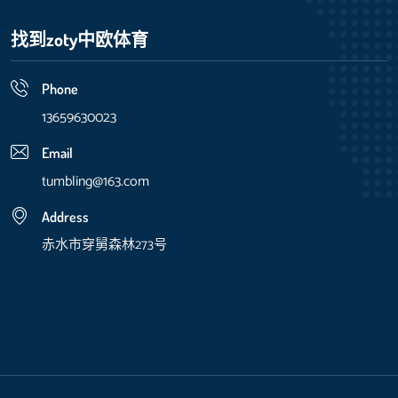
找到zoty中欧体育
Phone
13659630023
Email
tumbling@163.com
Address
赤水市穿舅森林273号