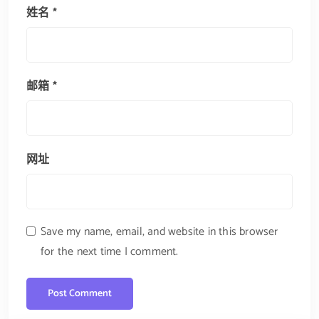
姓名
*
邮箱
*
网址
Save my name, email, and website in this browser
for the next time I comment.